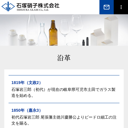
mail_outline
沿革
1819年（文政2）
石塚岩三郎（初代）が現在の岐阜県可児市土田でガラス製
造を始める。
1850年（嘉永3）
初代石塚岩三郎 尾張藩主徳川慶勝公よりビードロ細工の注
文を賜る。